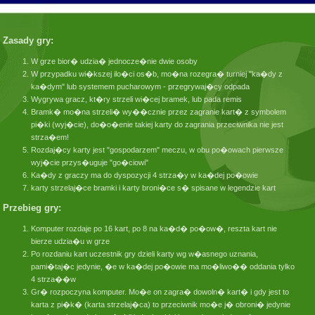
Zasady gry:
W grze bior� udzia� jednocze�nie dwie osoby
W przypadku wi�kszej ilo�ci os�b, mo�na rozegra� turniej "ka�dy z
ka�dym" lub systemem pucharowym - przegrywaj�cy odpada
Wygrywa gracz, kt�ry strzeli wi�cej bramek, lub pada remis
Bramk� mo�na strzeli� wy��cznie przez zagranie kart� z symbolem
pi�ki (wyj�cie), do�o�enie takiej karty do zagrania przeciwnika nie jest
strza�em!
Rozdaj�cy karty jest "gospodarzem" meczu, w obu po�owach pierwsze
wyj�cie przys�uguje "go�ciowi"
Ka�dy z graczy ma do dyspozycji 4 strza�y w ka�dej po�owie
karty strzelaj�ce bramki i karty broni�ce s� spisane w legendzie kart
Przebieg gry:
Komputer rozdaje po 16 kart, po 8 na ka�d� po�ow�, reszta kart nie
bierze udzia�u w grze
Po rozdaniu kart uczestnik gry dzieli karty wg w�asnego uznania,
pami�taj�c jedynie, �e w ka�dej po�owie ma mo�liwo�� oddania tylko
4 strza��w
Gr� rozpoczyna komputer. Mo�e on zagra� dowoln� kart� i gdy jest to
karta z pi�k� (karta strzelaj�ca) to przeciwnik mo�e j� obroni� jedynie