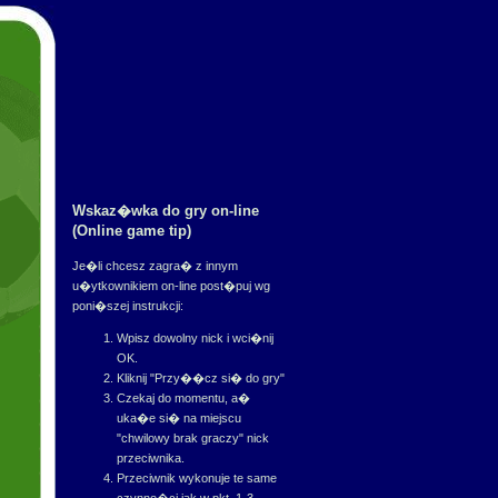
Wskaz�wka do gry on-line
(Online game tip)
Je�li chcesz zagra� z innym
u�ytkownikiem on-line post�puj wg
poni�szej instrukcji:
Wpisz dowolny nick i wci�nij
OK.
Kliknij "Przy��cz si� do gry"
Czekaj do momentu, a�
uka�e si� na miejscu
"chwilowy brak graczy" nick
przeciwnika.
Przeciwnik wykonuje te same
czynno�ci jak w pkt. 1-3.