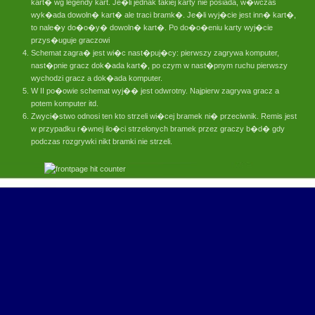
kart� wg legendy kart. Je�li jednak takiej karty nie posiada, w�wczas
wyk�ada dowoln� kart� ale traci bramk�. Je�li wyj�cie jest inn� kart�,
to nale�y do�o�y� dowoln� kart�. Po do�o�eniu karty wyj�cie
przys�uguje graczowi
Schemat zagra� jest wi�c nast�puj�cy: pierwszy zagrywa komputer,
nast�pnie gracz dok�ada kart�, po czym w nast�pnym ruchu pierwszy
wychodzi gracz a dok�ada komputer.
W II po�owie schemat wyj�� jest odwrotny. Najpierw zagrywa gracz a
potem komputer itd.
Zwyci�stwo odnosi ten kto strzeli wi�cej bramek ni� przeciwnik. Remis jest
w przypadku r�wnej ilo�ci strzelonych bramek przez graczy b�d� gdy
podczas rozgrywki nikt bramki nie strzeli.