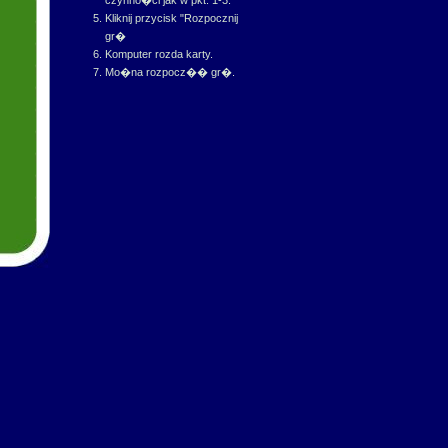
Kliknij przycisk "Rozpocznij
gr�
Komputer rozda karty.
Mo�na rozpocz�� gr�.